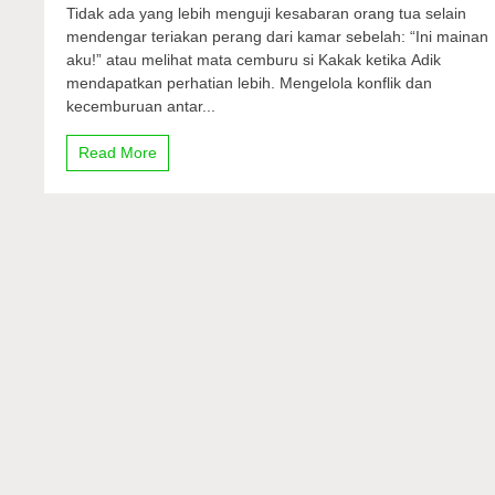
Melatih
Tidak ada yang lebih menguji kesabaran orang tua selain
‘Adik’
mendengar teriakan perang dari kamar sebelah: “Ini mainan
Berbagi
aku!” atau melihat mata cemburu si Kakak ketika Adik
dengan
‘Kakak’:
mendapatkan perhatian lebih. Mengelola konflik dan
Seni
kecemburuan antar...
Mengelola
Cemburu
Read More
Antar
Saudara