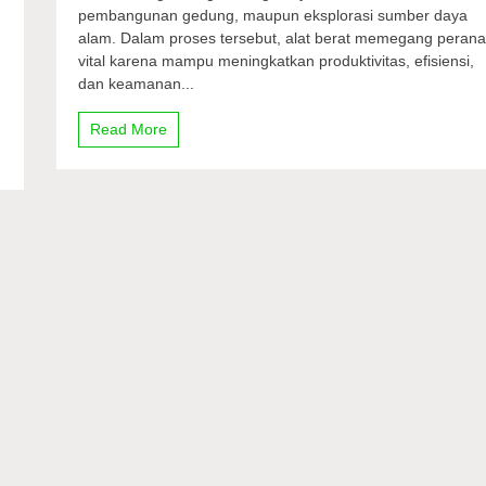
pembangunan gedung, maupun eksplorasi sumber daya
Caterpillar
jadi
alam. Dalam proses tersebut, alat berat memegang peran
Pilihan
vital karena mampu meningkatkan produktivitas, efisiensi,
di
dan keamanan...
Indonesia
Read More