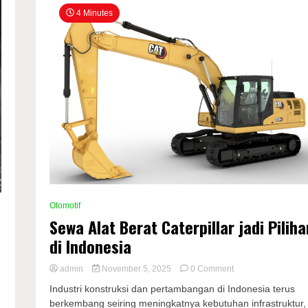
4 Minutes
Otomotif
Sewa Alat Berat Caterpillar jadi Piliha
di Indonesia
on
admin
November 5, 2025
0 Comment
Sewa
Industri konstruksi dan pertambangan di Indonesia terus
Alat
berkembang seiring meningkatnya kebutuhan infrastruktur,
Berat