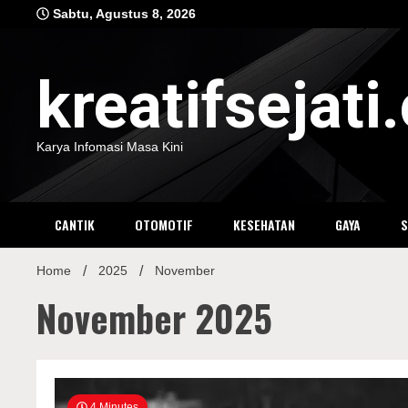
Skip
Sabtu, Agustus 8, 2026
to
content
kreatifsejat
Karya Infomasi Masa Kini
CANTIK
OTOMOTIF
KESEHATAN
GAYA
Home
2025
November
November 2025
4 Minutes