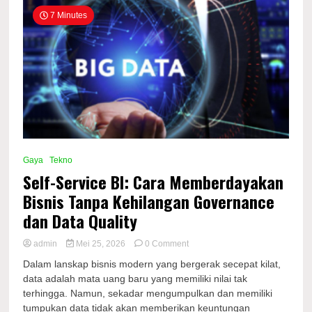
7 Minutes
Gaya
Tekno
Self-Service BI: Cara Memberdayakan
Bisnis Tanpa Kehilangan Governance
dan Data Quality
on
admin
Mei 25, 2026
0 Comment
Self-
Dalam lanskap bisnis modern yang bergerak secepat kilat,
Service
data adalah mata uang baru yang memiliki nilai tak
BI:
terhingga. Namun, sekadar mengumpulkan dan memiliki
Cara
Memberdayakan
tumpukan data tidak akan memberikan keuntungan