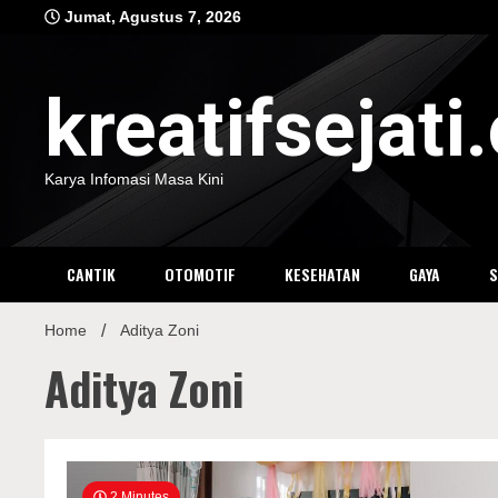
Skip
Jumat, Agustus 7, 2026
to
content
kreatifsejat
Karya Infomasi Masa Kini
CANTIK
OTOMOTIF
KESEHATAN
GAYA
Home
Aditya Zoni
Aditya Zoni
2 Minutes