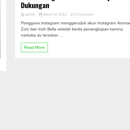
Dukungan
on
admin
Maret 10, 2023
0 Comment
Ammar
Pengguna Instagram menggeruduk akun Instagram Amma
Zoni
Zoni dan Irish Bella setelah berita penangkapan karena
Ditangkap
narkoba itu tersebar. ...
karena
Sabu,
Akun
Read More
Instagram
Irish
Bela
Banjir
Dukungan