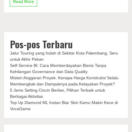
Bra
Read More
supaya
Tahan
Lama
dan
Tidak
Menyebabkan
Iritasi
Pos-pos Terbaru
Jalur Touring yang Indah di Sekitar Kota Palembang, Seru
untuk Akhir Pekan
Self-Service BI: Cara Memberdayakan Bisnis Tanpa
Kehilangan Governance dan Data Quality
Misteri Anggaran Proyek: Kenapa Harga Konstruksi Selalu
Membengkak dan Dampaknya pada Kelayakan Proyek?
5 Jenis Setting Cincin Berlian, Pilihan Terbaik untuk
Berbagai Aktivitas
Top Up Diamond ML Instan Biar Skin Kamu Makin Kece di
VocaGame