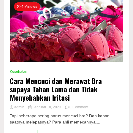
4 Minutes
Kesehatan
Cara Mencuci dan Merawat Bra
supaya Tahan Lama dan Tidak
Menyebabkan Iritasi
on
admin
Februari 18, 2023
0 Comment
Cara
Tapi seberapa sering harus mencuci bra? Dan kapan
Mencuci
saatnya melepasnya? Para ahli memecahnya....
dan
Merawat