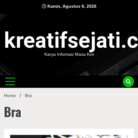
Skip
Kamis, Agustus 6, 2026
to
content
kreatifsejati
Karya Infomasi Masa Kini
Home
Bra
Bra