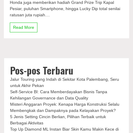
Honda juga memberikan hadiah Grand Prize Trip Kapal
Rejeki
Pesiar, puluhan Smartphone, hingga Lucky Dip total senilai
Beli
ratusan juta rupiah....
Honda
di
Arena
Read More
GJAW
2023,
Ada
Hadiah
Trip
Kapal
Pesiar
Pos-pos Terbaru
Jalur Touring yang Indah di Sekitar Kota Palembang, Seru
untuk Akhir Pekan
Self-Service BI: Cara Memberdayakan Bisnis Tanpa
Kehilangan Governance dan Data Quality
Misteri Anggaran Proyek: Kenapa Harga Konstruksi Selalu
Membengkak dan Dampaknya pada Kelayakan Proyek?
5 Jenis Setting Cincin Berlian, Pilihan Terbaik untuk
Berbagai Aktivitas
Top Up Diamond ML Instan Biar Skin Kamu Makin Kece di