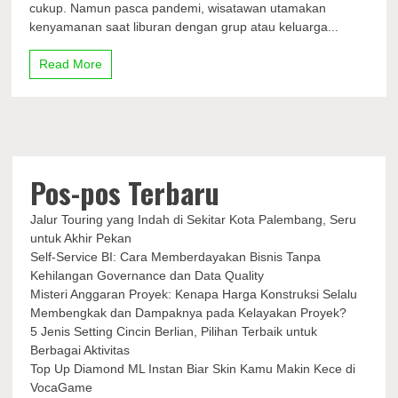
cukup. Namun pasca pandemi, wisatawan utamakan
Ceko
kenyamanan saat liburan dengan grup atau keluarga...
Pasca
Pandemi,
Kenyamanan
Read More
Jadi
yang
Utama
Pos-pos Terbaru
Jalur Touring yang Indah di Sekitar Kota Palembang, Seru
untuk Akhir Pekan
Self-Service BI: Cara Memberdayakan Bisnis Tanpa
Kehilangan Governance dan Data Quality
Misteri Anggaran Proyek: Kenapa Harga Konstruksi Selalu
Membengkak dan Dampaknya pada Kelayakan Proyek?
5 Jenis Setting Cincin Berlian, Pilihan Terbaik untuk
Berbagai Aktivitas
Top Up Diamond ML Instan Biar Skin Kamu Makin Kece di
VocaGame