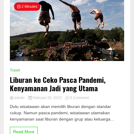
2 Minutes
Travel
Liburan ke Ceko Pasca Pandemi,
Kenyamanan Jadi yang Utama
on
admin
Februari 20, 2023
0 Comment
Liburan
Dulu wisatawan akan memilih liburan dengan standar
ke
cukup. Namun pasca pandemi, wisatawan utamakan
Ceko
kenyamanan saat liburan dengan grup atau keluarga...
Pasca
Pandemi,
Kenyamanan
Read More