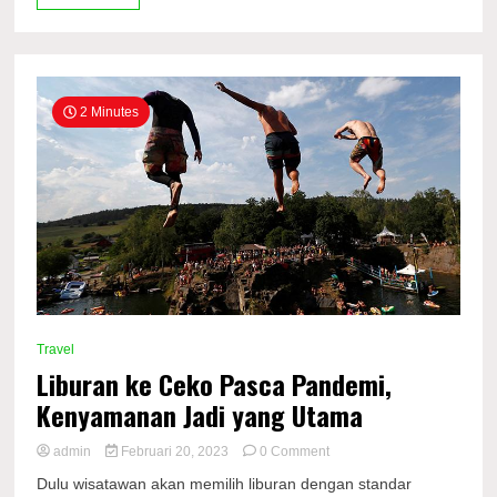
Jadi
yang
Utama
2 Minutes
Travel
Liburan ke Ceko Pasca Pandemi,
Kenyamanan Jadi yang Utama
on
admin
Februari 20, 2023
0 Comment
Liburan
Dulu wisatawan akan memilih liburan dengan standar
ke