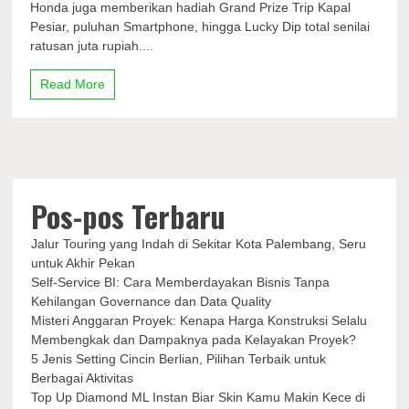
Honda juga memberikan hadiah Grand Prize Trip Kapal
Rejeki
Pesiar, puluhan Smartphone, hingga Lucky Dip total senilai
Beli
ratusan juta rupiah....
Honda
di
Arena
Read More
GJAW
2023,
Ada
Hadiah
Trip
Kapal
Pesiar
Pos-pos Terbaru
Jalur Touring yang Indah di Sekitar Kota Palembang, Seru
untuk Akhir Pekan
Self-Service BI: Cara Memberdayakan Bisnis Tanpa
Kehilangan Governance dan Data Quality
Misteri Anggaran Proyek: Kenapa Harga Konstruksi Selalu
Membengkak dan Dampaknya pada Kelayakan Proyek?
5 Jenis Setting Cincin Berlian, Pilihan Terbaik untuk
Berbagai Aktivitas
Top Up Diamond ML Instan Biar Skin Kamu Makin Kece di