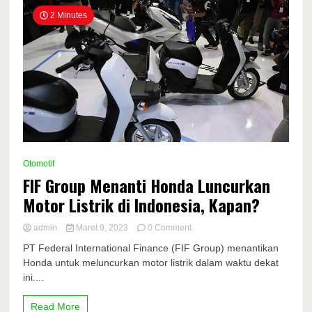
2 Minutes
Otomotif
FIF Group Menanti Honda Luncurkan
Motor Listrik di Indonesia, Kapan?
on
admin
Maret 9, 2023
0 Comment
FIF
PT Federal International Finance (FIF Group) menantikan
Group
Honda untuk meluncurkan motor listrik dalam waktu dekat
Menanti
ini....
Honda
Luncurkan
Motor
Read More