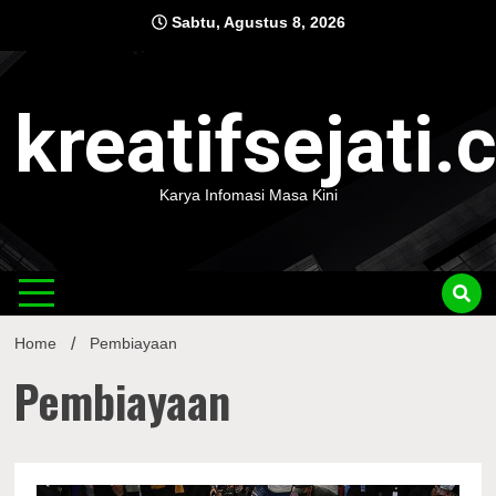
Skip
Sabtu, Agustus 8, 2026
to
content
kreatifsejati
Karya Infomasi Masa Kini
Home
Pembiayaan
Pembiayaan