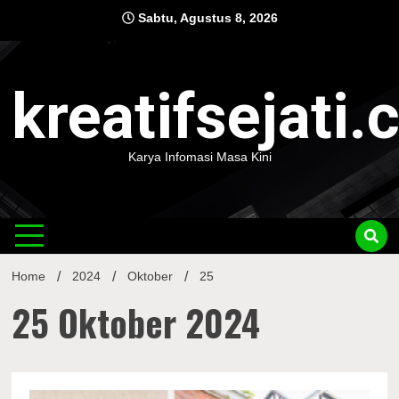
Skip
Sabtu, Agustus 8, 2026
to
content
kreatifsejati
Karya Infomasi Masa Kini
Home
2024
Oktober
25
25 Oktober 2024