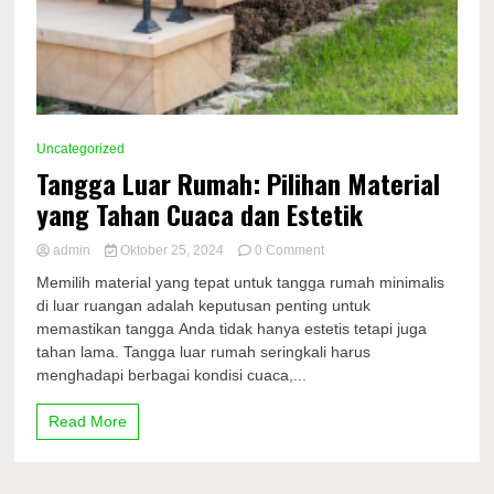
Uncategorized
Tangga Luar Rumah: Pilihan Material
yang Tahan Cuaca dan Estetik
on
admin
Oktober 25, 2024
0 Comment
Tangga
Memilih material yang tepat untuk tangga rumah minimalis
Luar
di luar ruangan adalah keputusan penting untuk
Rumah:
memastikan tangga Anda tidak hanya estetis tetapi juga
Pilihan
Material
tahan lama. Tangga luar rumah seringkali harus
yang
menghadapi berbagai kondisi cuaca,...
Tahan
Cuaca
Read More
dan
Estetik