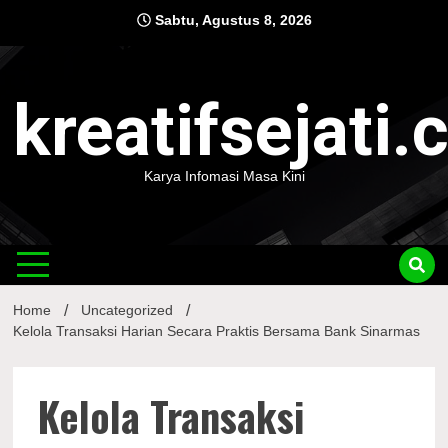
Skip
Sabtu, Agustus 8, 2026
to
content
kreatifsejati
Karya Infomasi Masa Kini
Home
Uncategorized
Kelola Transaksi Harian Secara Praktis Bersama Bank Sinarmas
Kelola Transaksi