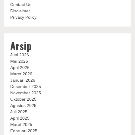
Contact Us
Disclaimer
Privacy Policy
Arsip
Juni 2026
Mei 2026
April 2026
Maret 2026
Januari 2026
Desember 2025
November 2025
Oktober 2025
Agustus 2025
Juli 2025
April 2025
Maret 2025
Februari 2025