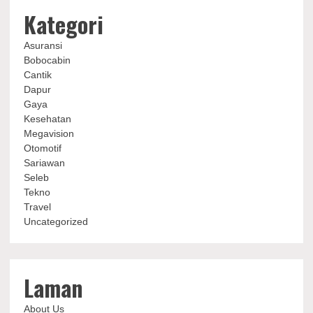
Kategori
Asuransi
Bobocabin
Cantik
Dapur
Gaya
Kesehatan
Megavision
Otomotif
Sariawan
Seleb
Tekno
Travel
Uncategorized
Laman
About Us