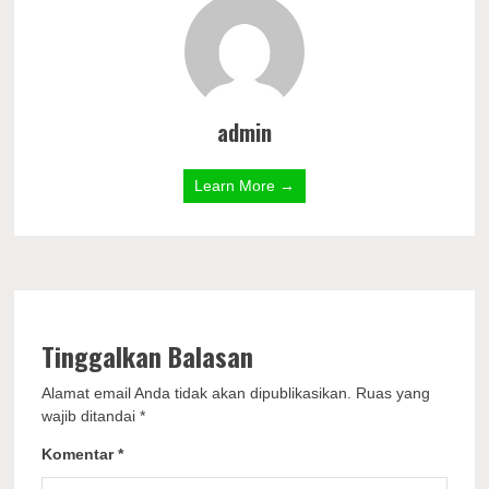
admin
Learn More →
Tinggalkan Balasan
Alamat email Anda tidak akan dipublikasikan.
Ruas yang
wajib ditandai
*
Komentar
*