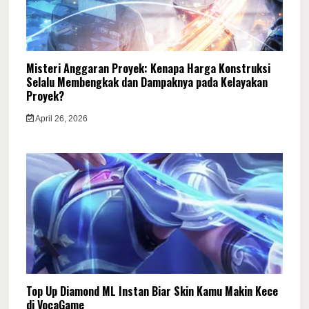
Misteri Anggaran Proyek: Kenapa Harga Konstruksi
Selalu Membengkak dan Dampaknya pada Kelayakan
Proyek?
April 26, 2026
Top Up Diamond ML Instan Biar Skin Kamu Makin Kece
di VocaGame