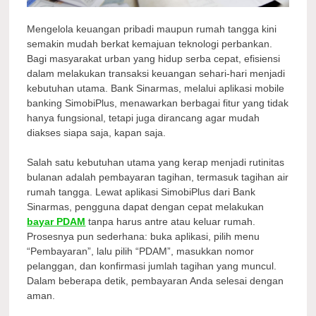
Mengelola keuangan pribadi maupun rumah tangga kini
semakin mudah berkat kemajuan teknologi perbankan.
Bagi masyarakat urban yang hidup serba cepat, efisiensi
dalam melakukan transaksi keuangan sehari-hari menjadi
kebutuhan utama. Bank Sinarmas, melalui aplikasi mobile
banking SimobiPlus, menawarkan berbagai fitur yang tidak
hanya fungsional, tetapi juga dirancang agar mudah
diakses siapa saja, kapan saja.
Salah satu kebutuhan utama yang kerap menjadi rutinitas
bulanan adalah pembayaran tagihan, termasuk tagihan air
rumah tangga. Lewat aplikasi SimobiPlus dari Bank
Sinarmas, pengguna dapat dengan cepat melakukan
bayar PDAM
tanpa harus antre atau keluar rumah.
Prosesnya pun sederhana: buka aplikasi, pilih menu
“Pembayaran”, lalu pilih “PDAM”, masukkan nomor
pelanggan, dan konfirmasi jumlah tagihan yang muncul.
Dalam beberapa detik, pembayaran Anda selesai dengan
aman.