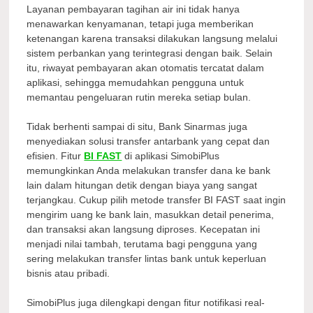
Layanan pembayaran tagihan air ini tidak hanya
menawarkan kenyamanan, tetapi juga memberikan
ketenangan karena transaksi dilakukan langsung melalui
sistem perbankan yang terintegrasi dengan baik. Selain
itu, riwayat pembayaran akan otomatis tercatat dalam
aplikasi, sehingga memudahkan pengguna untuk
memantau pengeluaran rutin mereka setiap bulan.
Tidak berhenti sampai di situ, Bank Sinarmas juga
menyediakan solusi transfer antarbank yang cepat dan
efisien. Fitur
BI FAST
di aplikasi SimobiPlus
memungkinkan Anda melakukan transfer dana ke bank
lain dalam hitungan detik dengan biaya yang sangat
terjangkau. Cukup pilih metode transfer BI FAST saat ingin
mengirim uang ke bank lain, masukkan detail penerima,
dan transaksi akan langsung diproses. Kecepatan ini
menjadi nilai tambah, terutama bagi pengguna yang
sering melakukan transfer lintas bank untuk keperluan
bisnis atau pribadi.
SimobiPlus juga dilengkapi dengan fitur notifikasi real-