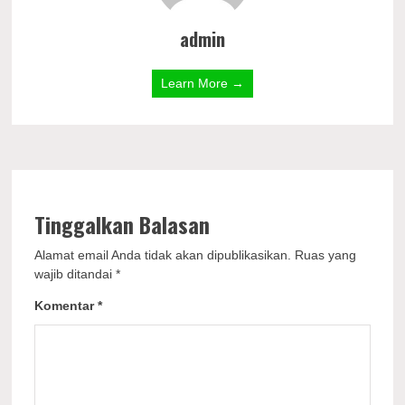
admin
Learn More →
Tinggalkan Balasan
Alamat email Anda tidak akan dipublikasikan.
Ruas yang
wajib ditandai
*
Komentar
*