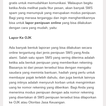
gratis untuk memudahkan komunikasi. Walaupun begitu
ketika Anda melihat pada fitur pesan, akan banyak SMS
spam yang menumpuk yang merupakan modus penipuan.
Bagi yang merasa terganggu dan ingin menghentikannya
bisa untuk
lapor penipuan online
yang bisa dilakukan
dengan cara yang mudah, yaitu:
Lapor Ke OJK
Ada banyak bentuk laporan yang bisa dilakukan secara
online tergantung dari jenis penipuan SMS yang Anda
alami. Salah satu spam SMS yang sering diterima adalah
ketika ada bentuk penipuan yang memberikan rekening.
Biasanya isi dari pesan tersebut bisa dengan mengaku
saudara yang meminta bantuan, hadiah yang perlu untuk
membayar pajak terlebih dahulu, dan juga bentuk lainnya
yang intinya adalah menyuruh korban untuk mengirimkan
uang ke nomor rekening yang diberikan. Bagi Anda yang
menerima modus penipuan dengan ada nomor rekening
yang disertakan di SMS penipuan tersebut bisa dilaporkan
ke OJK atau Otoritas Jasa Keuangan.