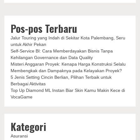
Pos-pos Terbaru
Jalur Touring yang Indah di Sekitar Kota Palembang, Seru
untuk Akhir Pekan
Self-Service BI: Cara Memberdayakan Bisnis Tanpa
Kehilangan Governance dan Data Quality
Misteri Anggaran Proyek: Kenapa Harga Konstruksi Selalu
Membengkak dan Dampaknya pada Kelayakan Proyek?
5 Jenis Setting Cincin Berlian, Pilihan Terbaik untuk
Berbagai Aktivitas
Top Up Diamond ML Instan Biar Skin Kamu Makin Kece di
VocaGame
Kategori
Asuransi