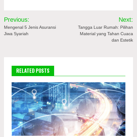
Navigasi
Previous:
Next:
pos
Mengenal 5 Jenis Asuransi
Tangga Luar Rumah: Pilihan
Jiwa Syariah
Material yang Tahan Cuaca
dan Estetik
RELATED POSTS