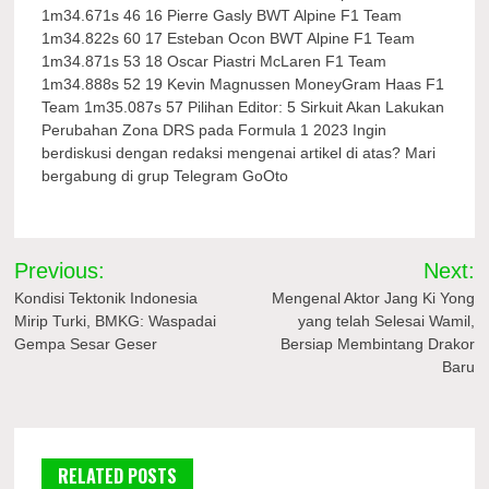
1m34.671s 46 16 Pierre Gasly BWT Alpine F1 Team
1m34.822s 60 17 Esteban Ocon BWT Alpine F1 Team
1m34.871s 53 18 Oscar Piastri McLaren F1 Team
1m34.888s 52 19 Kevin Magnussen MoneyGram Haas F1
Team 1m35.087s 57 Pilihan Editor: 5 Sirkuit Akan Lakukan
Perubahan Zona DRS pada Formula 1 2023 Ingin
berdiskusi dengan redaksi mengenai artikel di atas? Mari
bergabung di grup Telegram GoOto
Navigasi
Previous:
Next:
pos
Kondisi Tektonik Indonesia
Mengenal Aktor Jang Ki Yong
Mirip Turki, BMKG: Waspadai
yang telah Selesai Wamil,
Gempa Sesar Geser
Bersiap Membintang Drakor
Baru
RELATED POSTS