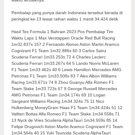
Pembalap yang punya darah Indonesia tersebut berada di
peringkat ke-13 lewat raihan waktu 1 menit 34,424 detik.
Hasil Tes Formula 1 Bahrain 2023 Pos Pembalap Tim
Waktu Laps 1 Max Verstappen Oracle Red Bull Racing
1m32.837s 157 2 Fernando Alonso Aston Martin Aramco
Cognizant F1 Team 1m32.886s 60 3 Carlos Sainz
Scuderia Ferrari 1m33.253s 72 4 Charles Leclerc
Scuderia Ferrari 1m33.267s 64 5 Lando Norris McLaren
F1 Team 1m33.462s 40 6 Lewis Hamilton Mercedes AMG
Petronas F1 Team 1m33.508s 83 7 Alex Albon Williams
Racing 1m33.671s 74 8 Zhou Guanyu Alfa Romeo F1
Team Stake 1m33.723s 67 9 George Russell Mercedes
AMG Petronas F1 Team 1m34.174s 69 10 Logan
Sargeant Williams Racing 1m34.324s 75 11 Nico
Hulkenberg MoneyGram Haas F1 Team 1m34.424s 51 12
Valtteri Bottas Alfa Romeo F1 Team Stake 1m34.558s 71
13 Nyck de Vries Scuderia AlphaTauri 1m34.559s 85 14
Felipe Drugovich Aston Martin Aramco Cognizant F1 Team
1m34.564s 40 15 Yuki Tsunoda Scuderia AlphaTauri