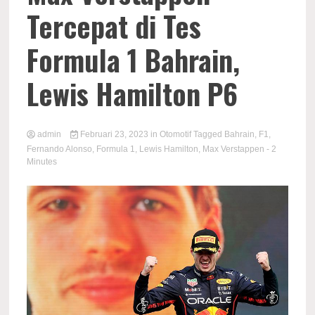
Tercepat di Tes
Formula 1 Bahrain,
Lewis Hamilton P6
admin
Februari 23, 2023
in
Otomotif
Tagged
Bahrain
,
F1
,
Fernando Alonso
,
Formula 1
,
Lewis Hamilton
,
Max Verstappen
- 2
Minutes