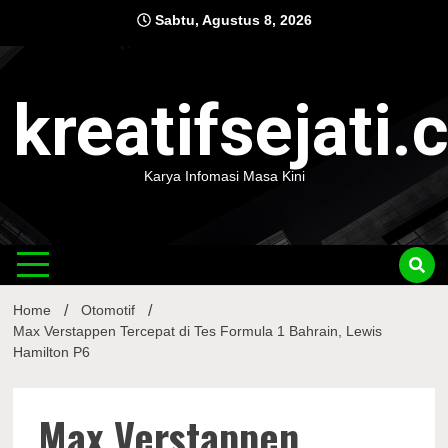
Skip
Sabtu, Agustus 8, 2026
to
content
kreatifsejati
Karya Infomasi Masa Kini
Home
Otomotif
Max Verstappen Tercepat di Tes Formula 1 Bahrain, Lewis
Hamilton P6
Max Verstappen