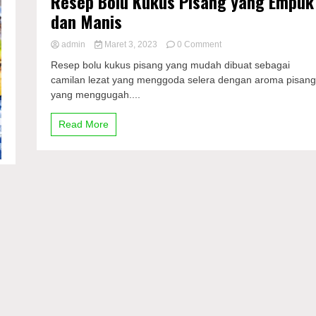
Resep Bolu Kukus Pisang yang Empuk
dan Manis
on
admin
Maret 3, 2023
0 Comment
Resep
Resep bolu kukus pisang yang mudah dibuat sebagai
Bolu
camilan lezat yang menggoda selera dengan aroma pisan
Kukus
yang menggugah....
Pisang
yang
Empuk
Read More
dan
Manis