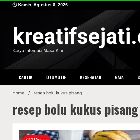
Skip
Kamis, Agustus 6, 2026
to
content
kreatifsejat
Karya Infomasi Masa Kini
CANTIK
OTOMOTIF
KESEHATAN
GAYA
Home
resep bolu kukus pisang
resep bolu kukus pisang
2 Minutes