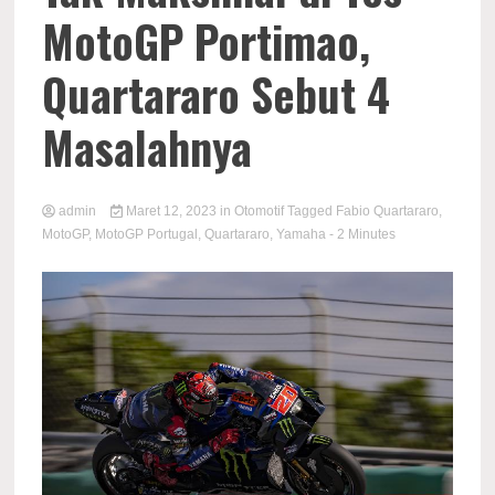
MotoGP Portimao,
Quartararo Sebut 4
Masalahnya
admin
Maret 12, 2023
in
Otomotif
Tagged
Fabio Quartararo
,
MotoGP
,
MotoGP Portugal
,
Quartararo
,
Yamaha
- 2 Minutes