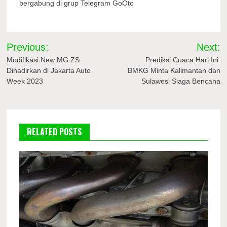
bergabung di grup Telegram GoOto
Navigasi
Previous:
Next:
pos
Modifikasi New MG ZS
Prediksi Cuaca Hari Ini:
Dihadirkan di Jakarta Auto
BMKG Minta Kalimantan dan
Week 2023
Sulawesi Siaga Bencana
RELATED POSTS