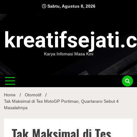
Skip
Sabtu, Agustus 8, 2026
to
content
kreatifsejati
Karya Infomasi Masa Kini
Home
Otomotif
Tak Maksimal di Tes MotoGP Portimao, Quartararo Sebut 4
Masalahnya
Tak Maksimal di Tes