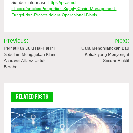
Sumber Informasi :
https://prasmul-
eli.co/id/articles/Pengertian-Supply-Chain-Management-
Fungsi-dan-Proses-dalam-Operasional-Bisnis
Navigasi
Previous:
Next:
pos
Perhatikan Dulu Hal-Hal Ini
Cara Menghilangkan Bau
Sebelum Mengajukan Klaim
Ketiak yang Menyengat
Asuransi Allianz Untuk
Secara Efektif
Berobat
RELATED POSTS