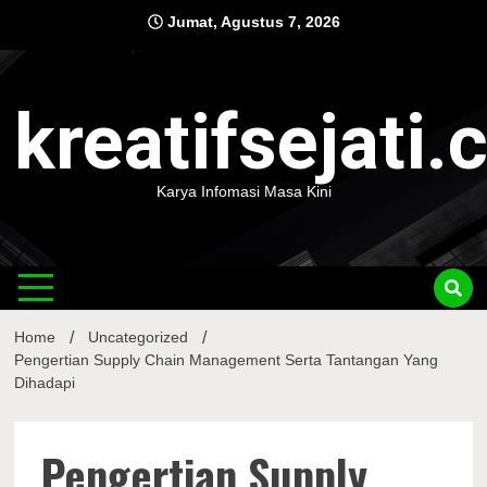
Skip
Jumat, Agustus 7, 2026
to
content
kreatifsejati
Karya Infomasi Masa Kini
Home
Uncategorized
Pengertian Supply Chain Management Serta Tantangan Yang
Dihadapi
Pengertian Supply